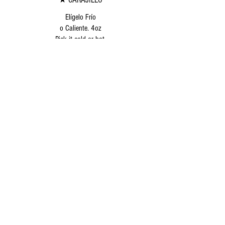
Elígelo Frío
o Caliente. 4oz
Pick it cold or hot.
Frio
$139
Caliente
$139
★ CHOCOLATE
Tú elige con leche o agua.
16oz Agrégale bombone.s
Chocolate,you choose with milk or