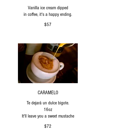
Vanilla ice cream dipped
$57
CARAMELO
Te dejará un dulce bigote.
16oz
It'll leave you a sweet mustache
$72